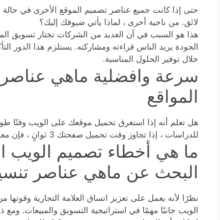
حتى إذا كانت جميع عناصر تصميم الموقع الأخرى في حالة 
لائق. من ناحية أخرى ، لماذا يأتي ضيوفك إليك؟
هذا هو السبب في أن العديد من الشركات تختار تسويق الموا
الجودة يريد الناس قراءته ومشاركته. يستلزم هذا الدور ال
خلال توفير الحلول المناسبة.
سرعة وافضلية ماهي عناصر 
المواقع
هل تعلم أنه إذا استغرق تحميل موقعك على الويب وقتًا طوي
للدراسات ، إذا تجاوز وقت تحميل صفحتك 3 ثوانٍ ، فإن معدل الارتداد يزيد بنسبة 38٪. هذه كارثة.
ما هي أخطاء تصميم الويب الأ
البحث عن ماهي عناصر تنسيق
نظرًا لأنه يعمل على تعزيز اتساق العلامة التجارية وقوتها 
الويب جانبًا مهمًا في استراتيجية التسويق والمبيعات. ومع ذلك