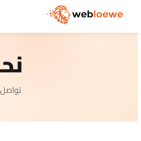
نح
تواصل 