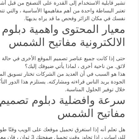
تشير قابلية الاستخدام إلى القدرة على التصفح من قبل 
تعتبر البساطة واحدة من أهم مفاهيمها الأساسية ، والتي تت
نفسك في مكان الزائر وفحص ما قد يراه بديهيًا.
معيار المحتوى واهمية دبلوم 
الالكترونية مفاتيح الشمس
حتى إذا كانت جميع عناصر تصميم الموقع الأخرى في حالة 
لائق. من ناحية أخرى ، لماذا يأتي ضيوفك إليك؟
هذا هو السبب في أن العديد من الشركات تختار تسويق الموا
الجودة يريد الناس قراءته ومشاركته. يستلزم هذا الدور ال
خلال توفير الحلول المناسبة.
سرعة وافضلية دبلوم تصميم ال
مفاتيح الشمس
هل تعلم أنه إذا استغرق تحميل موقعك على الويب وقتًا طوي
للدراسات ، إذا تجاوز وقت تحميل صفحتك 3 ثوانٍ ، فإن معدل الارتداد يزيد بنسبة 38٪. هذه كارثة.