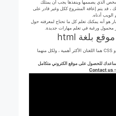
الشخص الذي يصممها وينفذها يجب أن يمتلك
 ، قد يتم إعاقة المشروع ككل وغير قادر على
الويب أدناه.
لسار هو أنه يمكنك تعلم كل ما تحتاج لمعرفته حول
تر محمول ورغبة في تعلم مهارات جديدة.
العمل في تصميم الويب يتطلب خبرة في البرمجة. HTML و CSS هما اللغتان الأكثر أهمية ، ولكل منهما
ة موقع بلغة html ونحن سوف نساعدك للحصول على موقع الكتروني متكامل
Contact us 