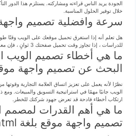
الجودة يريد الناس قراءته ومشاركته. يستلزم هذا الدور ال
خلال توفير الحلول المناسبة.
سرعة وافضلية تصميم واجهة موق
هل تعلم أنه إذا استغرق تحميل موقعك على الويب وقتًا طوي
للدراسات ، إذا تجاوز وقت تحميل صفحتك 3 ثوانٍ ، فإن معدل الارتداد يزيد بنسبة 38٪. هذه كارثة.
ما هي أخطاء تصميم الويب الأ
البحث عن تصميم واجهة موقع بلغة
نظرًا لأنه يعمل على تعزيز اتساق العلامة التجارية وقوتها 
الويب جانبًا مهمًا في استراتيجية التسويق والمبيعات. ومع ذلك
ارتكاب أخطاء فادحة قد تعرض جهود شركتك للخطر.
ما هي أهم القدرات لمصمم الم
تصميم واجهة موقع بلغة html ؟