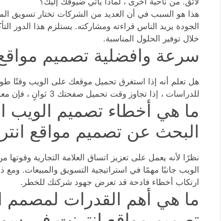
لائق. من ناحية أخرى ، لماذا يأتي ضيوفك إليك؟
هذا هو السبب في أن العديد من الشركات تختار تسويق الموا
الجودة يريد الناس قراءته ومشاركته. يستلزم هذا الدور ال
خلال توفير الحلول المناسبة.
سرعة وافضلية تصميم مواقع 
هل تعلم أنه إذا استغرق تحميل موقعك على الويب وقتًا طوي
للدراسات ، إذا تجاوز وقت تحميل صفحتك 3 ثوانٍ ، فإن معدل الارتداد يزيد بنسبة 38٪. هذه كارثة.
ما هي أخطاء تصميم الويب الأ
البحث عن تصميم مواقع انتر
نظرًا لأنه يعمل على تعزيز اتساق العلامة التجارية وقوتها 
الويب جانبًا مهمًا في استراتيجية التسويق والمبيعات. ومع ذلك
ارتكاب أخطاء فادحة قد تعرض جهود شركتك للخطر.
ما هي أهم القدرات لمصمم الم
تصميم مواقع انترنت في سور