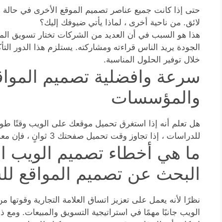
حتى إذا كانت جميع عناصر تصميم الموقع الأخرى في حالة 
لائق. من ناحية أخرى ، لماذا يأتي ضيوفك إليك؟
هذا هو السبب في أن العديد من الشركات تختار تسويق الموا
الجودة يريد الناس قراءته ومشاركته. يستلزم هذا الدور ال
خلال توفير الحلول المناسبة.
سرعة وافضلية تصميم الموا
والمؤسسات
هل تعلم أنه إذا استغرق تحميل موقعك على الويب وقتًا طوي
للدراسات ، إذا تجاوز وقت تحميل صفحتك 3 ثوانٍ ، فإن معدل الارتداد يزيد بنسبة 38٪. هذه كارثة.
ما هي أخطاء تصميم الويب الأ
البحث عن تصميم المواقع ل
نظرًا لأنه يعمل على تعزيز اتساق العلامة التجارية وقوتها 
الويب جانبًا مهمًا في استراتيجية التسويق والمبيعات. ومع ذلك